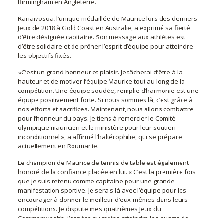
Birmingham en Angleterre.
Ranaivosoa, l’unique médaillée de Maurice lors des derniers
Jeux de 2018 à Gold Coast en Australie, a exprimé sa fierté
d’être désignée capitaine. Son message aux athlètes est
d’être solidaire et de prôner l’esprit d’équipe pour atteindre
les objectifs fixés.
«C’est un grand honneur et plaisir. Je tâcherai d’être à la
hauteur et de motiver l’équipe Maurice tout au long de la
compétition. Une équipe soudée, remplie d’harmonie est une
équipe positivement forte. Si nous sommes là, c’est grâce à
nos efforts et sacrifices. Maintenant, nous allons combattre
pour l’honneur du pays. Je tiens à remercier le Comité
olympique mauricien et le ministère pour leur soutien
inconditionnel », a affirmé l’haltérophilie, qui se prépare
actuellement en Roumanie.
Le champion de Maurice de tennis de table est également
honoré de la confiance placée en lui. « C’est la première fois
que je suis retenu comme capitaine pour une grande
manifestation sportive. Je serais là avec l’équipe pour les
encourager à donner le meilleur d’eux-mêmes dans leurs
compétitions. Je dispute mes quatrièmes Jeux du
Commonwealth, j’espère au moins atteindre les quarts de