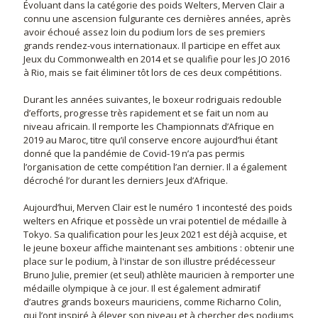
Évoluant dans la catégorie des poids Welters, Merven Clair a
connu une ascension fulgurante ces dernières années, après
avoir échoué assez loin du podium lors de ses premiers
grands rendez-vous internationaux. Il participe en effet aux
Jeux du Commonwealth en 2014 et se qualifie pour les JO 2016
à Rio, mais se fait éliminer tôt lors de ces deux compétitions.
Durant les années suivantes, le boxeur rodriguais redouble
d’efforts, progresse très rapidement et se fait un nom au
niveau africain. Il remporte les Championnats d’Afrique en
2019 au Maroc, titre qu’il conserve encore aujourd’hui étant
donné que la pandémie de Covid-19 n’a pas permis
l’organisation de cette compétition l’an dernier. Il a également
décroché l’or durant les derniers Jeux d’Afrique.
Aujourd’hui, Merven Clair est le numéro 1 incontesté des poids
welters en Afrique et possède un vrai potentiel de médaille à
Tokyo. Sa qualification pour les Jeux 2021 est déjà acquise, et
le jeune boxeur affiche maintenant ses ambitions : obtenir une
place sur le podium, à l'instar de son illustre prédécesseur
Bruno Julie, premier (et seul) athlète mauricien à remporter une
médaille olympique à ce jour. Il est également admiratif
d’autres grands boxeurs mauriciens, comme Richarno Colin,
qui l’ont inspiré à élever son niveau et à chercher des podiums