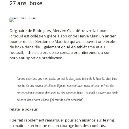
27 ans, boxe
Originaire de Rodrigues, Merven Clair découvre la boxe
lorsqu’il est collégien grâce à son oncle Hervé Clair, un ancien
boxeur de la sélection de Maurice qui avait ouvert une école
de boxe dans l’île. Également doué en athlétisme et au
football, il choisit alors de se consacrer entièrement à son
nouveau sport de prédilection.
“Je me souviens que mon oncle, qui est le plus jeune frère de la famille, était très
proche de ses neveux et nièces. Il jouait souvent avec nous, et nous offrait des
petits cadeaux comme des sacs ou des gants de boxe. Lorsqu’il a ouvert son école
de boxe dans notre village, j’ai tout de suite accroché"
relate le boxeur.
Il se fait rapidement remarquer pour son aisance sur le ring,
sa maîtrise technique et son courage lors des combats.